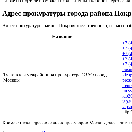
Также на портале возможен вход в личный кабинет через серви
Адрес прокуратуры города района Пок
Адрес прокуратуры района Покровское-Стрешнево, ее часы ра
Название
+7 (
+7 (
+7 (
+7 (
+7 (
busi
Тушинская межрайонная прокуратура СЗАО города
idea
Москвы
pres
mamo
pres
iap2
iap2
iaps
http:
Кроме списка адресов офисов прокуроров Москвы, здесь читате