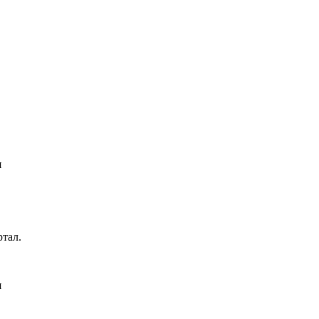
я
тал.
я