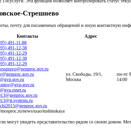
с Госуслуги. Эта функция позволяет контролировать статус тек
ровское-Стрешнево
боты, почту для письменных обращений и иную контактную инф
Контакты
Адрес
495) 491-11-88
495) 491-12-38
495) 491-12-29
495) 491-12-38
495) 491-12-29
nesspravo@genproc.gov.ru
gr@genproc.gov.ru
ул. Свободы, 19/1,
пн-чт 
s@gvp.gov.ru
Москва
14:00
ntov@gvp.gov.ru
s@gvp.rsnet.ru
013@genproc.gov.ru
013@it-systems.ru
ochi2015@genproc.gov.ru
//mosproc.ru/news/szao/tushinskaya
ли могут увидеть представительство рядом со своим домом. Мет